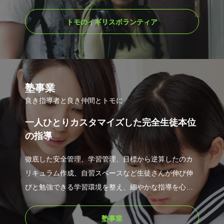
た。45年以上イギリス専門で行ってきたからこそ出来
るノウハウと経験が私達にはあります。
トモのイギリスボランティア
塾事業
良き指導者と良き仲間とトモに
一人ひとりカスタマイズした完全生徒本位
の指導
徹底した安全管理、学習管理、目標から逆算したのカ
リキュラム作成、自習スペースなど生徒さんが伸び伸
びと勉強できる学習環境を整え、細やかな指導を心が
けています。
大人になっても気軽に教室に遊びにきてほしい。そん
塾事業