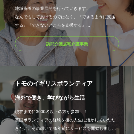
地域密着の事業展開を行っていきます。
なんでもしてあげるのではなく、『できるように支援
する』『できないところを支援する』
出来る限り長く、住み慣れたご自宅で生活できるよ
う、真心を込めてサポートしています。
訪問介護居宅介護事業
トモのイギリスボランティア
海外で働き、学びながら生活
現在までに3000名以上の方が参加！！
英国ボランティアの経験を後の人生に活かしていただ
きたい。その想いで45年前にサービスを開始しまし